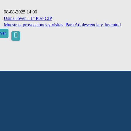
08-08-2025 14:00
Usina Joven - 1° Piso CIP
Muestras, proyecciones y visitas
,
Para Adolescencia y Juventud
lver