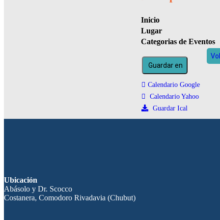
Inicio
Lugar
Categorias de Eventos
Vo
Guardar en
Calendario Google
Calendario Yahoo
Guardar Ical
Ubicación
Abásolo y Dr. Scocco
Costanera, Comodoro Rivadavia (Chubut)