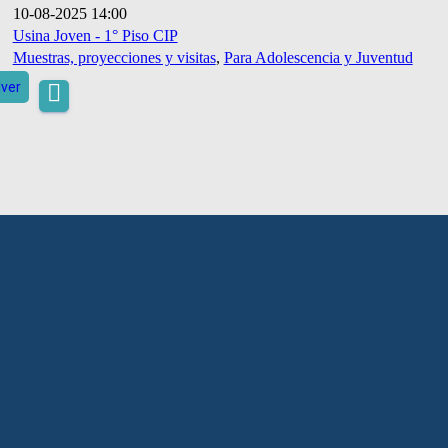
10-08-2025 14:00
Usina Joven - 1° Piso CIP
Muestras, proyecciones y visitas
,
Para Adolescencia y Juventud
lver