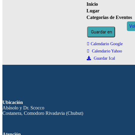
Inicio
Lugar
Categorias de Eventos
Vo
Guardar en
Calendario Google
Calendario Yahoo
Guardar Ical
Ubicación
Abásolo y Dr. Scocco
Costanera, Comodoro Rivadavia (Chubut)
Atención