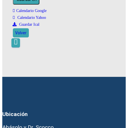
Calendario Google
Calendario Yahoo
Guardar Ical
Volver
Ubicación
Abásolo y Dr. Scocco