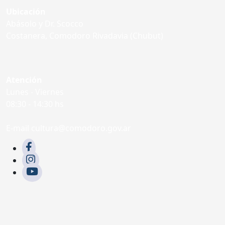
Ubicación
Abásolo y Dr. Scocco
Costanera, Comodoro Rivadavia (Chubut)
Atención
Lunes - Viernes
08:30 - 14:30 hs
E-mail cultura@comodoro.gov.ar