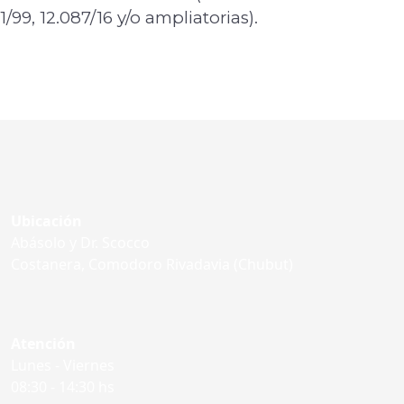
1/99, 12.087/16 y/o ampliatorias).
Ubicación
Abásolo y Dr. Scocco
Costanera, Comodoro Rivadavia (Chubut)
Atención
Lunes - Viernes
08:30 - 14:30 hs