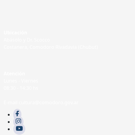
Ubicación
Abásolo y Dr. Scocco
Costanera, Comodoro Rivadavia (Chubut)
Atención
Lunes - Viernes
08:30 - 14:30 hs
E-mail cultura@comodoro.gov.ar