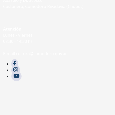
Abásolo y Dr. Scocco
Costanera, Comodoro Rivadavia (Chubut)
Atención
Lunes - Viernes
08:30 - 14:30 hs
E-mail cultura@comodoro.gov.ar