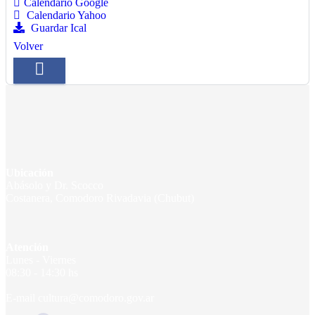
Calendario Google
Calendario Yahoo
Guardar Ical
Volver
Ubicación
Abásolo y Dr. Scocco
Costanera, Comodoro Rivadavia (Chubut)
Atención
Lunes - Viernes
08:30 - 14:30 hs
E-mail cultura@comodoro.gov.ar