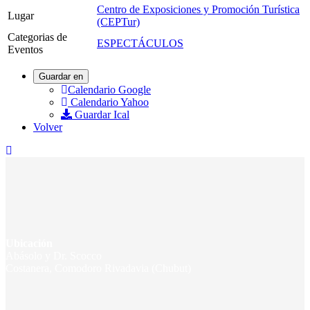
Centro de Exposiciones y Promoción Turística
Lugar
(CEPTur)
Categorias de
ESPECTÁCULOS
Eventos
Guardar en
Calendario Google
Calendario Yahoo
Guardar Ical
Volver
Ubicación
Abásolo y Dr. Scocco
Costanera, Comodoro Rivadavia (Chubut)