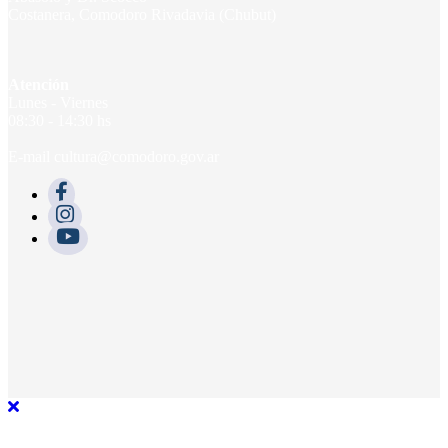
Costanera, Comodoro Rivadavia (Chubut)
Atención
Lunes - Viernes
08:30 - 14:30 hs
E-mail cultura@comodoro.gov.ar