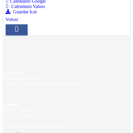
Calendario Google
Calendario Yahoo
Guardar Ical
Volver
Ubicación
Abásolo y Dr. Scocco
Costanera, Comodoro Rivadavia (Chubut)
Atención
Lunes - Viernes
08:30 - 14:30 hs
E-mail cultura@comodoro.gov.ar