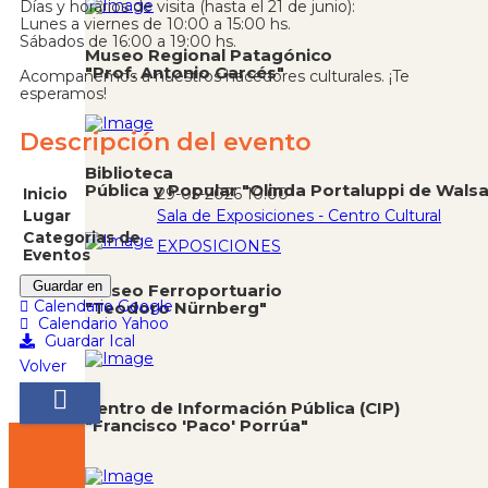
Días y horarios de visita (hasta el 21 de junio):
Lunes a viernes de 10:00 a 15:00 hs.
Sábados de 16:00 a 19:00 hs.
Museo Regional Patagónico
"Prof. Antonio Garcés"
Acompañemos a nuestros hacedores culturales. ¡Te
esperamos!
Descripción del evento
Biblioteca
Pública y Popular "Olinda Portaluppi de Wals
Inicio
29-05-2026 10:00
Lugar
Sala de Exposiciones - Centro Cultural
Categorias de
EXPOSICIONES
Eventos
Guardar en
Museo Ferroportuario
Calendario Google
"Teodoro Nürnberg"
Calendario Yahoo
Guardar Ical
Volver
Centro de Información Pública (CIP)
"Francisco 'Paco' Porrúa"