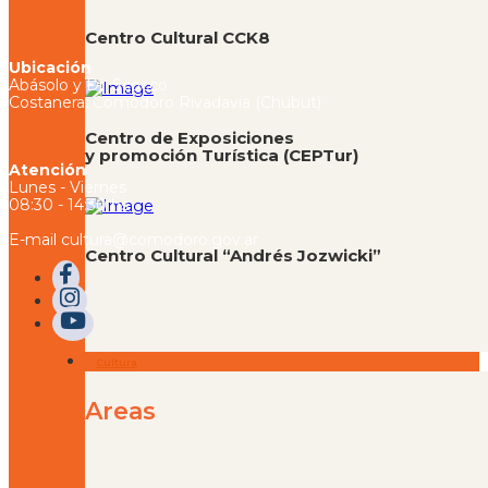
Centro Cultural CCK8
Ubicación
Abásolo y Dr. Scocco
Costanera, Comodoro Rivadavia (Chubut)
Centro de Exposiciones
y promoción Turística (CEPTur)
Atención
Lunes - Viernes
08:30 - 14:30 hs
E-mail cultura@comodoro.gov.ar
Centro Cultural “Andrés Jozwicki”
Cultura
Areas