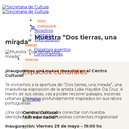
Inicio
Institucional
Nosotros
Contacto
Muestra “Dos tierras, una
Ejes Gestión
mirada”
Agenda
Próximos eventos
Convocatorias
Espacios
¡Inauguramos una nueva muestra en el Centro
Espacios culturales
Cultural!
Te invitamos a la apertura de “Dos tierras, una mirada”, una
maravillosa exposición de la artista Lidia Haydée Da Cruz. A
través de sus obras, vas a poder recorrer paisajes, escenas
urbanas y retratos profundamente inspirados en sus raíces
portuguesas.
¡Una oportunidad única para conectar con nuestra
Centro Cultural
identidad y la riqueza de nuestras corrientes migratorias!
"Alfredo Sahdi"
Inauguración: Viernes 29 de mayo – 19:00 hs