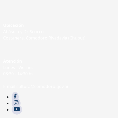
Ubicación
Abásolo y Dr. Scocco
Costanera, Comodoro Rivadavia (Chubut)
Atención
Lunes - Viernes
08:30 - 14:30 hs
E-mail cultura@comodoro.gov.ar