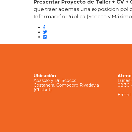
Presentar Proyecto de Taller + CV +
que traer ademas una exposición polici
Información Pública (Scocco y Máximo
Ubicación
Atenc
Abásolo y Dr. Scocco
Lunes 
Costanera, Comodoro Rivadavia
08:30 -
(Chubut)
E-mail