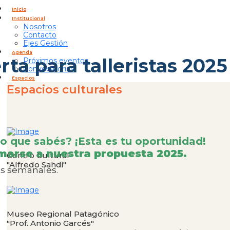
Inicio
Institucional
Nosotros
Contacto
Ejes Gestión
Agenda
ta para talleristas 2025
Próximos eventos
Convocatorias
Espacios
Espacios culturales
lo que sabés? ¡Esta es tu oportunidad!
marse a nuestra propuesta 2025.
Centro Cultural
"Alfredo Sahdi"
hs semanales.
Museo Regional Patagónico
"Prof. Antonio Garcés"