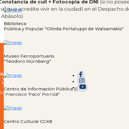
 Constancia de cuil + Fotocopia de DNI
(si no pose
al que acredite vivir en la ciudad) en el Despacho de
 Abásolo).
Biblioteca
Pública y Popular "Olinda Portaluppi de Walsamakis"
Museo Ferroportuario
"Teodoro Nürnberg"
ión
- Viernes
 14:30 hs
Centro de Información Pública (CIP)
 cultura@comodoro.gov.ar
"Francisco 'Paco' Porrúa"
Centro Cultural CCK8