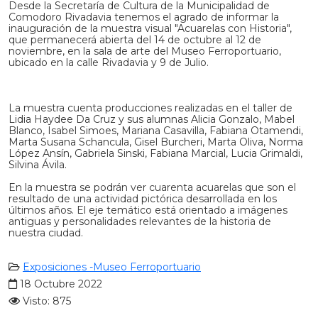
Desde la Secretaría de Cultura de la Municipalidad de
Comodoro Rivadavia tenemos el agrado de informar la
inauguración de la muestra visual "Acuarelas con Historia",
que permanecerá abierta del 14 de octubre al 12 de
noviembre, en la sala de arte del Museo Ferroportuario,
ubicado en la calle Rivadavia y 9 de Julio.
La muestra cuenta producciones realizadas en el taller de
Lidia Haydee Da Cruz y sus alumnas Alicia Gonzalo, Mabel
Blanco, Isabel Simoes, Mariana Casavilla, Fabiana Otamendi,
Marta Susana Schancula, Gisel Burcheri, Marta Oliva, Norma
López Ansín, Gabriela Sinski, Fabiana Marcial, Lucia Grimaldi,
Silvina Ávila.
En la muestra se podrán ver cuarenta acuarelas que son el
resultado de una actividad pictórica desarrollada en los
últimos años. El eje temático está orientado a imágenes
antiguas y personalidades relevantes de la historia de
nuestra ciudad.
Exposiciones -Museo Ferroportuario
18 Octubre 2022
Visto: 875