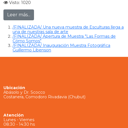
Visto: 1020
Leer más...
/FINALIZADA/ Una nueva muestra de Esculturas llega a
una de nuestras sala de arte
/FINALIZADA/ Apertura de Muestra "Las Formas de
Cómo Somos"
/FINALIZADA/ Inauguración Muestra Fotográfica
Guillermo Libenson
Ubicación
Abásolo y Dr. Scocco
Costanera, Comodoro Rivadavia (Chubut)
Atención
Lunes - Viernes
08:30 - 14:30 hs